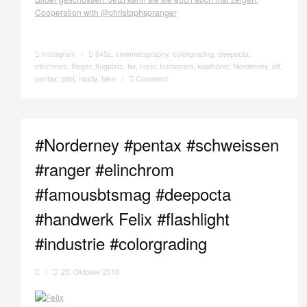
Instagram
/
645z
,
cinematography
,
colorgrading
,
deepocta
,
elinchrom
,
flieger
,
flugplatz
,
for
,
Insel
,
Instagram
,
kopfhörer
,
Norderney
,
off
,
pentax
,
pilot
,
ready
,
take
/
Comment
#Norderney #pentax #schweissen
#ranger #elinchrom
#famousbtsmag #deepocta
#handwerk Felix #flashlight
#industrie #colorgrading
/
25. Oktober 2016