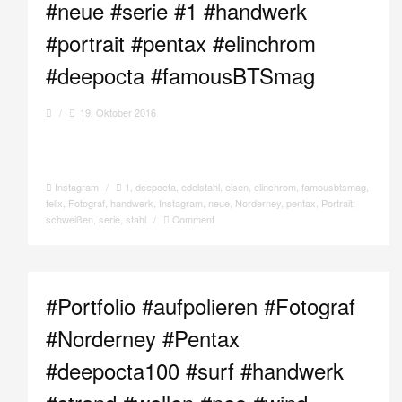
#neue #serie #1 #handwerk
#portrait #pentax #elinchrom
#deepocta #famousBTSmag
/
19. Oktober 2016
Instagram
/
1
,
deepocta
,
edelstahl
,
eisen
,
elinchrom
,
famousbtsmag
,
felix
,
Fotograf
,
handwerk
,
Instagram
,
neue
,
Norderney
,
pentax
,
Portrait
,
schweißen
,
serie
,
stahl
/
Comment
#Portfolio #aufpolieren #Fotograf
#Norderney #Pentax
#deepocta100 #surf #handwerk