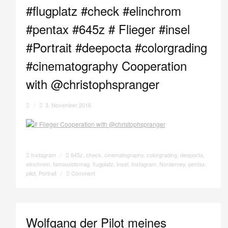
#flugplatz #check #elinchrom
#pentax #645z # Flieger #insel
#Portrait #deepocta #colorgrading
#cinematography Cooperation
with @christophspranger
/
3. November 2016
Instagram
/
645z
,
check
,
cinematography
,
colorgrading
,
deepocta
,
elinchrom
,
famousbtsmag
,
flugplatz
,
Insel
,
Instagram
,
Norderney
,
pentax
,
pilot
,
Portrait
/
Comment
Wolfgang der Pilot meines