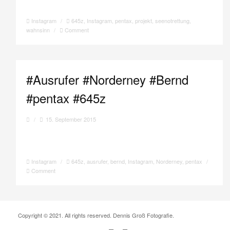
Instagram
/
645z
,
Instagram
,
pentax
,
projekt
,
seenotrettung
,
wahnsinn
/
Comment
#Ausrufer #Norderney #Bernd
#pentax #645z
/
15. September 2015
Instagram
/
645z
,
ausrufer
,
bernd
,
Instagram
,
Norderney
,
pentax
/
Comment
Copyright © 2021. All rights reserved. Dennis Groß Fotografie.