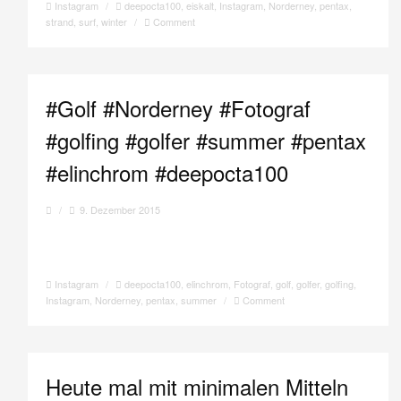
Instagram
/
deepocta100
,
eiskalt
,
Instagram
,
Norderney
,
pentax
,
strand
,
surf
,
winter
/
Comment
#Golf #Norderney #Fotograf
#golfing #golfer #summer #pentax
#elinchrom #deepocta100
/
9. Dezember 2015
Instagram
/
deepocta100
,
elinchrom
,
Fotograf
,
golf
,
golfer
,
golfing
,
Instagram
,
Norderney
,
pentax
,
summer
/
Comment
Heute mal mit minimalen Mitteln