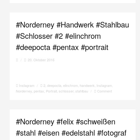
#Norderney #Handwerk #Stahlbau
#Schlosser #2 #elinchrom
#deepocta #pentax #portrait
/
20. Oktober 2016
Instagram
/
2
,
deepocta
,
elinchrom
,
handwerk
,
Instagram
,
Norderney
,
pentax
,
Portrait
,
schlosser
,
stahlbau
/
Comment
#Norderney #felix #schweißen
#stahl #eisen #edelstahl #fotograf