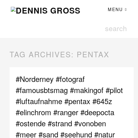
MENU
TAG ARCHIVES:
PENTAX
#Norderney #fotograf
#famousbtsmag #makingof #pilot
#luftaufnahme #pentax #645z
#elinchrom #ranger #deepocta
#ostende #strand #vonoben
#meer #sand #seehund #natur