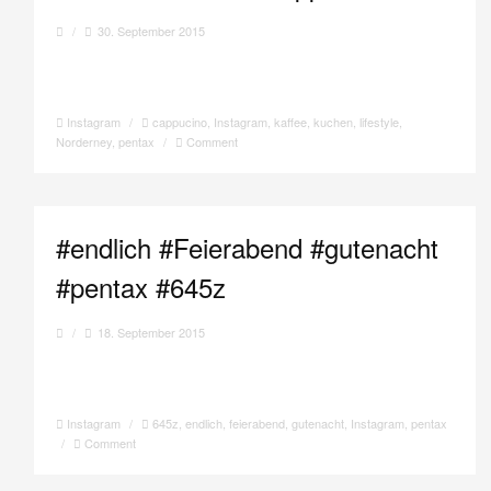
/
30. September 2015
Instagram
/
cappucino
,
Instagram
,
kaffee
,
kuchen
,
lifestyle
,
Norderney
,
pentax
/
Comment
#endlich #Feierabend #gutenacht
#pentax #645z
/
18. September 2015
Instagram
/
645z
,
endlich
,
feierabend
,
gutenacht
,
Instagram
,
pentax
/
Comment