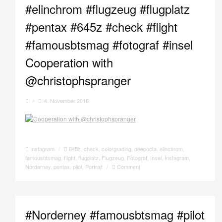
#elinchrom #flugzeug #flugplatz
#pentax #645z #check #flight
#famousbtsmag #fotograf #insel
Cooperation with
@christophspranger
/
4. November 2016
Instagram
/
645z
,
check
,
colorgrading
,
deepocta
,
elinchrom
,
famousbtsmag
,
flight
,
flugplatz
,
Flugzeug
,
Fotograf
,
Insel
,
Instagram
,
Norderney
,
pentax
,
pilot
,
Portrait
/
Comment
#Norderney #famousbtsmag #pilot