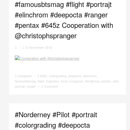
#famousbtsmag #flight #portrajt
#elinchrom #deepocta #ranger
#pentax #645z Cooperation with
@christophspranger
/
5. November 2016
Instagram
/
645z
,
colorgrading
,
deepocta
,
elinchrom
,
famousbtsmag
,
flight
,
flughafen
,
Insel
,
Instagram
,
Norderney
,
pentax
,
pilot
,
portrajt
,
ranger
/
Comment
#Norderney #Pilot #portrait
#colorgrading #deepocta