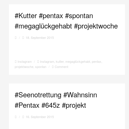
#Kutter #pentax #spontan
#megaglückgehabt #projektwoche
/
18. September 2015
Instagram
/
Instagram
,
kutter
,
megaglückgehabt
,
pentax
,
projektwoche
,
spontan
/
Comment
#Seenotrettung #Wahnsinn
#Pentax #645z #projekt
/
16. September 2015