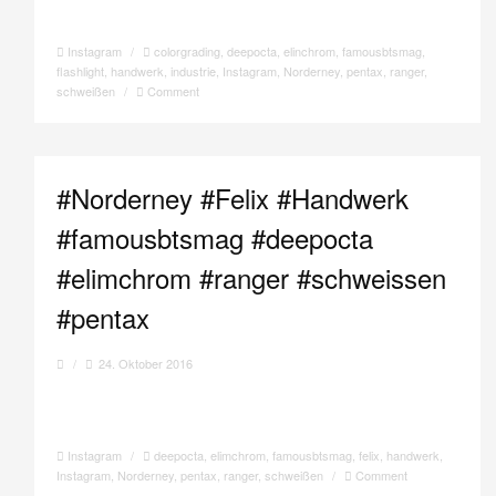
Instagram
/
colorgrading
,
deepocta
,
elinchrom
,
famousbtsmag
,
flashlight
,
handwerk
,
industrie
,
Instagram
,
Norderney
,
pentax
,
ranger
,
schweißen
/
Comment
#Norderney #Felix #Handwerk
#famousbtsmag #deepocta
#elimchrom #ranger #schweissen
#pentax
/
24. Oktober 2016
Instagram
/
deepocta
,
elimchrom
,
famousbtsmag
,
felix
,
handwerk
,
Instagram
,
Norderney
,
pentax
,
ranger
,
schweißen
/
Comment