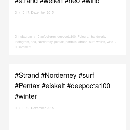
#strand #wellen #neo #wind
/
17. Dezember 2015
Instagram
/
aufpolieren
,
deepocta100
,
Fotograf
,
handwerk
,
Instagram
,
neo
,
Norderney
,
pentax
,
portfolio
,
strand
,
surf
,
wellen
,
wind
/
Comment
#Strand #Norderney #surf
#Pentax #eiskalt #deepocta100
#winter
/
12. Dezember 2015