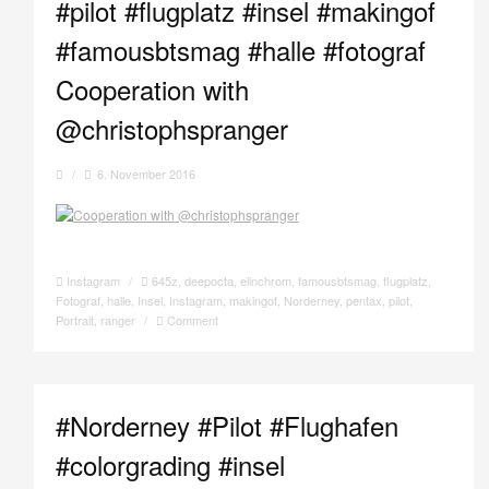
#pilot #flugplatz #insel #makingof
#famousbtsmag #halle #fotograf
Cooperation with
@christophspranger
/
6. November 2016
Instagram
/
645z
,
deepocta
,
elinchrom
,
famousbtsmag
,
flugplatz
,
Fotograf
,
halle
,
Insel
,
Instagram
,
makingof
,
Norderney
,
pentax
,
pilot
,
Portrait
,
ranger
/
Comment
#Norderney #Pilot #Flughafen
#colorgrading #insel