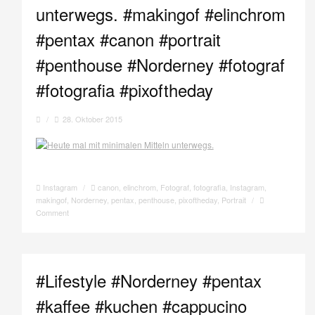
unterwegs. #makingof #elinchrom
#pentax #canon #portrait
#penthouse #Norderney #fotograf
#fotografia #pixoftheday
/
28. Oktober 2015
Instagram
/
canon
,
elinchrom
,
Fotograf
,
fotografia
,
Instagram
,
makingof
,
Norderney
,
pentax
,
penthouse
,
pixoftheday
,
Portrait
/
Comment
#Lifestyle #Norderney #pentax
#kaffee #kuchen #cappucino