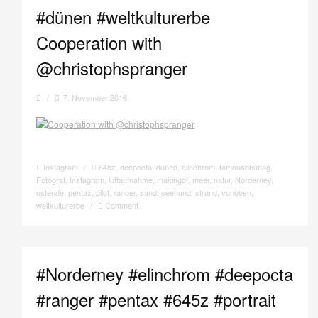
#dünen #weltkulturerbe
Cooperation with
@christophspranger
/
7. November 2016
Instagram
/
645z
,
deepocta
,
dünen
,
elinchrom
,
famousbtsmag
,
Fotograf
,
Instagram
,
luftaufnahme
,
makingof
,
meer
,
natur
,
Norderney
,
ostende
,
pentax
,
pilot
,
ranger
,
sand
,
seehund
,
strand
,
vonoben
,
weltkulturerbe
/
Comment
#Norderney #elinchrom #deepocta
#ranger #pentax #645z #portrait