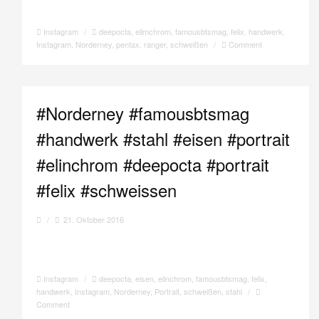
Instagram
/
deepocta
,
elimchrom
,
famousbtsmag
,
felix
,
handwerk
,
Instagram
,
Norderney
,
pentax
,
ranger
,
schweißen
/
Comment
#Norderney #famousbtsmag
#handwerk #stahl #eisen #portrait
#elinchrom #deepocta #portrait
#felix #schweissen
/
21. Oktober 2016
Instagram
/
deepocta
,
eisen
,
elinchrom
,
famousbtsmag
,
felix
,
handwerk
,
Instagram
,
Norderney
,
Portrait
,
schweißen
,
stahl
/
Comment