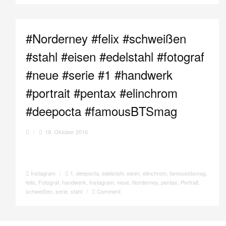
#Norderney #felix #schweißen
#stahl #eisen #edelstahl #fotograf
#neue #serie #1 #handwerk
#portrait #pentax #elinchrom
#deepocta #famousBTSmag
/
19. Oktober 2016
Instagram
/
1
,
deepocta
,
edelstahl
,
eisen
,
elinchrom
,
famousbtsmag
,
felix
,
Fotograf
,
handwerk
,
Instagram
,
neue
,
Norderney
,
pentax
,
Portrait
,
schweißen
,
serie
,
stahl
/
Comment