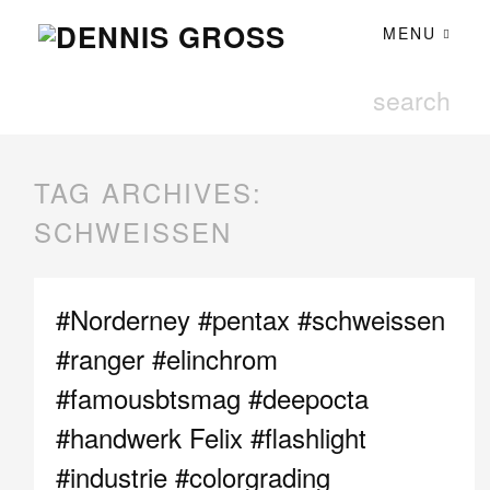
MENU
TAG ARCHIVES:
SCHWEISSEN
#Norderney #pentax #schweissen
#ranger #elinchrom
#famousbtsmag #deepocta
#handwerk Felix #flashlight
#industrie #colorgrading