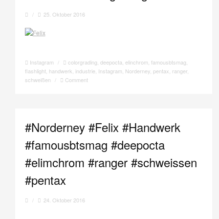
/
25. Oktober 2016
Instagram
/
colorgrading
,
deepocta
,
elinchrom
,
famousbtsmag
,
flashlight
,
handwerk
,
industrie
,
Instagram
,
Norderney
,
pentax
,
ranger
,
schweißen
/
Comment
#Norderney #Felix #Handwerk
#famousbtsmag #deepocta
#elimchrom #ranger #schweissen
#pentax
/
24. Oktober 2016