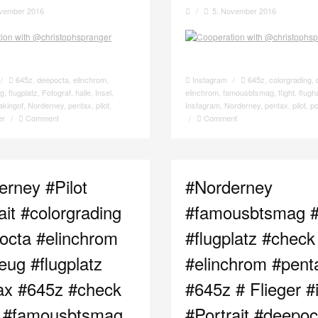
ovember 2016
/
5. November 2016
/
645z
,
deepocta
,
elinchrom
,
Instagram
/
645z
,
colorgrading
,
ag
,
flugplatz
,
Fotograf
,
halle
,
Insel
,
elinchrom
,
famousbtsmag
,
flight
,
flugh
akingof
,
Norderney
,
pentax
,
pilot
,
Instagram
,
Norderney
,
pentax
,
pilot
,
po
er
/
Comment
/
Comment
erney #Pilot
#Norderney
ait #colorgrading
#famousbtsmag #p
octa #elinchrom
#flugplatz #check
eug #flugplatz
#elinchrom #pent
ax #645z #check
#645z # Flieger #
ht #famousbtsmag
#Portrait #deepoc