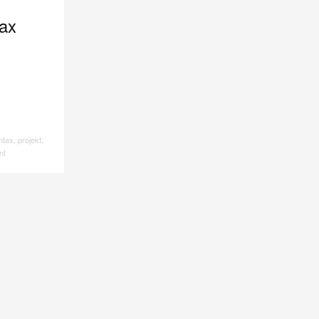
ax
ntax
,
projekt
,
nt