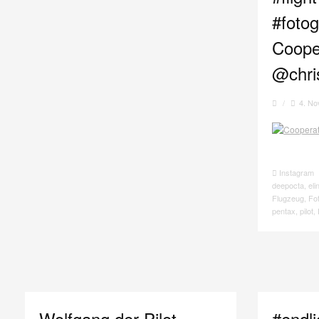
#fotog
Coope
@chri
/
4. N
Instagram
deepocta
,
el
Flugzeug
,
Fo
pentax
,
pilot
,
Wolfgang der Pilot
#endl