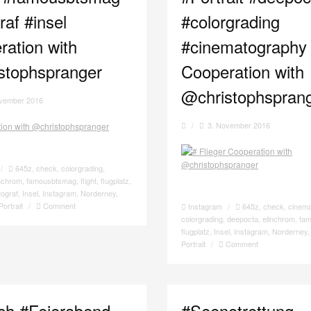
raf #insel
#colorgrading
ration with
#cinematography
stophspranger
Cooperation with
@christophspran
ovember 2016
/
3. November 2016
/
645z
,
check
,
colorgrading
,
inchrom
,
famousbtsmag
,
flight
,
flugplatz
,
tograf
,
Insel
,
Instagram
,
Norderney
,
Portrait
/
Comment
Instagram
/
645z
,
check
,
cinem
colorgrading
,
deepocta
,
elinchrom
,
fa
flugplatz
,
Insel
,
Instagram
,
Norderney
Portrait
/
Comment
ich #Feierabend
#Seenotrettung