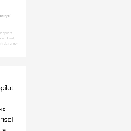
deepocta
,
afen
,
Insel
,
rtrajt
,
ranger
ilot
ax
insel
ta