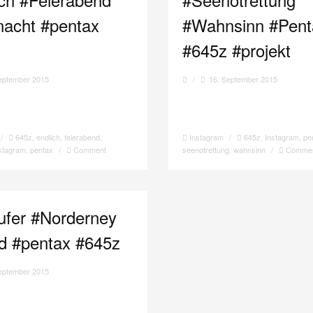
nacht #pentax
#Wahnsinn #Pent
#645z #projekt
eptember 2015
/
16. September 2015
/
645z
,
endlich
,
feierabend
,
Instagram
/
645z
,
Instagram
,
pe
stagram
,
pentax
/
Comment
seenotrettung
,
wahnsinn
/
Comme
ufer #Norderney
d #pentax #645z
eptember 2015