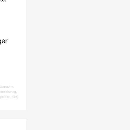
ger
atography
,
mousbtsmag
,
,
pentax
,
pilot
,