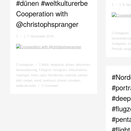
#dünen #weltkulturerbe
/
6. N
Cooperation with
@christophspranger
Instagram
/
7. November 2016
famousbtsm
Instagram
,
m
Portrait
,
rang
Instagram
/
645z
,
deepocta
,
dünen
,
elinchrom
,
famousbtsmag
,
Fotograf
,
Instagram
,
luftaufnahme
,
#Nord
makingof
,
meer
,
natur
,
Norderney
,
ostende
,
pentax
,
pilot
,
ranger
,
sand
,
seehund
,
strand
,
vonoben
,
#portr
weltkulturerbe
/
Comment
#deep
#flugz
#pent
#flig