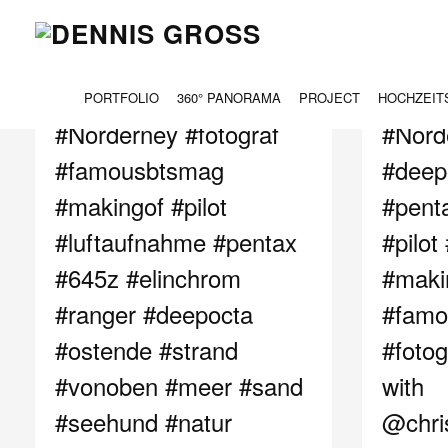
TAG ARCHIVES:
645Z
PORTFOLIO
360° PANORAMA
PROJECT
HOCHZEIT
#Norderney #fotograf
#Nord
#famousbtsmag
#deep
#makingof #pilot
#penta
#luftaufnahme #pentax
#pilot
#645z #elinchrom
#maki
#ranger #deepocta
#famo
#ostende #strand
#fotog
#vonoben #meer #sand
with
#seehund #natur
@chri