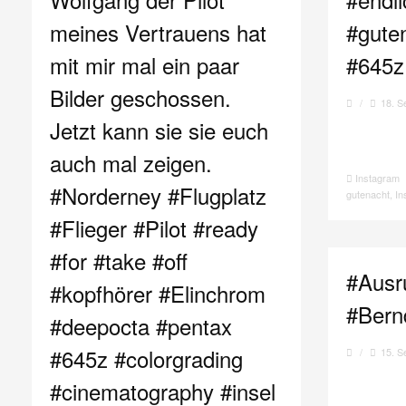
meines Vertrauens hat
#gute
mit mir mal ein paar
#645z
Bilder geschossen.
/
18. S
Jetzt kann sie sie euch
auch mal zeigen.
Instagram
#Norderney #Flugplatz
gutenacht
,
In
#Flieger #Pilot #ready
#for #take #off
#Ausr
#kopfhörer #Elinchrom
#Bern
#deepocta #pentax
#645z #colorgrading
/
15. S
#cinematography #insel