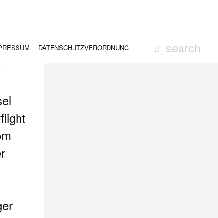
PRESSUM
DATENSCHUTZVERORDNUNG
t
sel
light
rom
r
ger