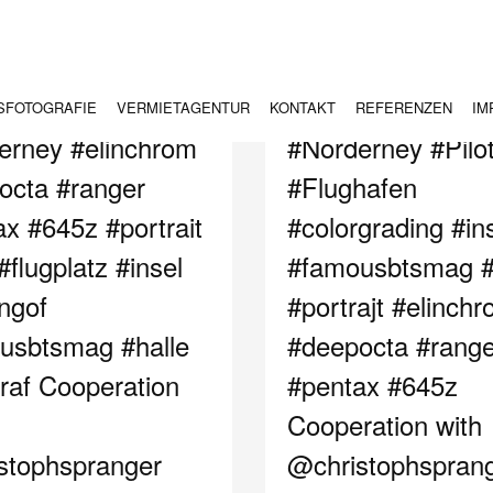
SFOTOGRAFIE
VERMIETAGENTUR
KONTAKT
REFERENZEN
IM
erney #elinchrom
#Norderney #Pilo
octa #ranger
#Flughafen
x #645z #portrait
#colorgrading #in
 #flugplatz #insel
#famousbtsmag #f
ngof
#portrajt #elinch
usbtsmag #halle
#deepocta #range
raf Cooperation
#pentax #645z
Cooperation with
stophspranger
@christophspran