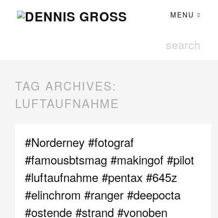
MENU
TAG ARCHIVES:
LUFTAUFNAHME
#Norderney #fotograf
#famousbtsmag #makingof #pilot
#luftaufnahme #pentax #645z
#elinchrom #ranger #deepocta
#ostende #strand #vonoben