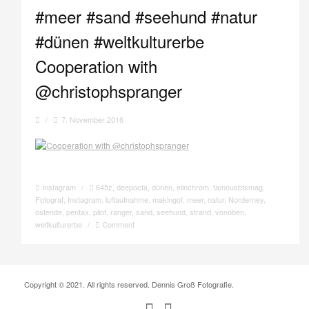
#meer #sand #seehund #natur
#dünen #weltkulturerbe
Cooperation with
@christophspranger
/
7. November 2016
Instagram
/
645z
,
deepocta
,
dünen
,
elinchrom
,
famousbtsmag
,
Fotograf
,
Instagram
,
luftaufnahme
,
makingof
,
meer
,
natur
,
Norderney
,
ostende
,
pentax
,
pilot
,
ranger
,
sand
,
seehund
,
strand
,
vonoben
,
weltkulturerbe
/
Comment
Copyright © 2021. All rights reserved. Dennis Groß Fotografie.