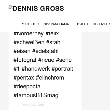
TAG ARCHIVES:
EDELSTAHL
PORTFOLIO
360° PANORAMA
PROJECT
HOCHZEIT
#Norderney #felix
#schweißen #stahl
#eisen #edelstahl
#fotograf #neue #serie
#1 #handwerk #portrait
#pentax #elinchrom
#deepocta
#famousBTSmag
/
19. Oktober 2016