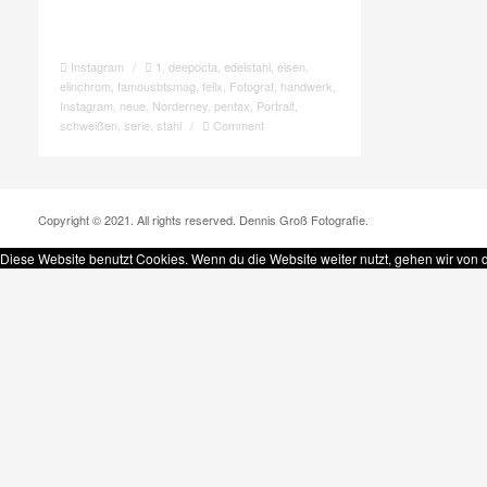
Instagram
/
1
,
deepocta
,
edelstahl
,
eisen
,
elinchrom
,
famousbtsmag
,
felix
,
Fotograf
,
handwerk
,
Instagram
,
neue
,
Norderney
,
pentax
,
Portrait
,
schweißen
,
serie
,
stahl
/
Comment
Copyright © 2021. All rights reserved. Dennis Groß Fotografie.
Diese Website benutzt Cookies. Wenn du die Website weiter nutzt, gehen wir von 