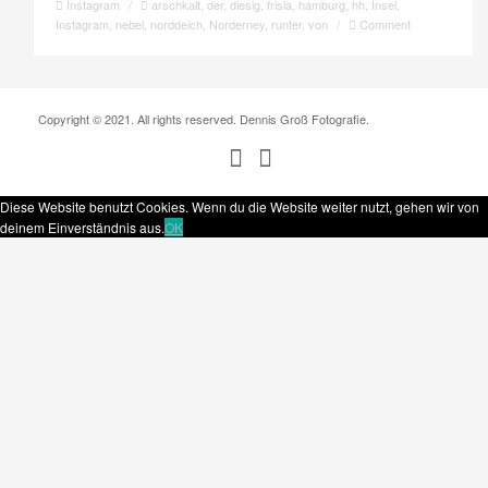
Instagram
/
arschkalt
,
der
,
diesig
,
frisia
,
hamburg
,
hh
,
Insel
,
Instagram
,
nebel
,
norddeich
,
Norderney
,
runter
,
von
/
Comment
Copyright © 2021. All rights reserved. Dennis Groß Fotografie.
Diese Website benutzt Cookies. Wenn du die Website weiter nutzt, gehen wir von
deinem Einverständnis aus.
OK