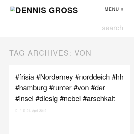
MENU
TAG ARCHIVES:
VON
#frisia #Norderney #norddeich #hh
#hamburg #runter #von #der
#insel #diesig #nebel #arschkalt
/
24. April 2015