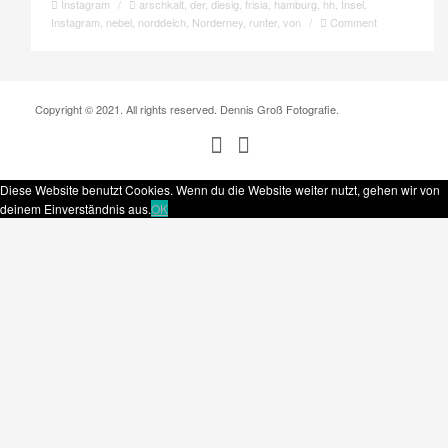
Instagram
/
arschkalt
,
der
,
diesig
,
frisia
,
hamburg
,
hh
,
Insel
,
Instagram
,
nebel
,
norddeich
,
Norderney
,
runter
,
von
/
Comment
Copyright © 2021. All rights reserved. Dennis Groß Fotografie.
Diese Website benutzt Cookies. Wenn du die Website weiter nutzt, gehen wir von
deinem Einverständnis aus.
OK