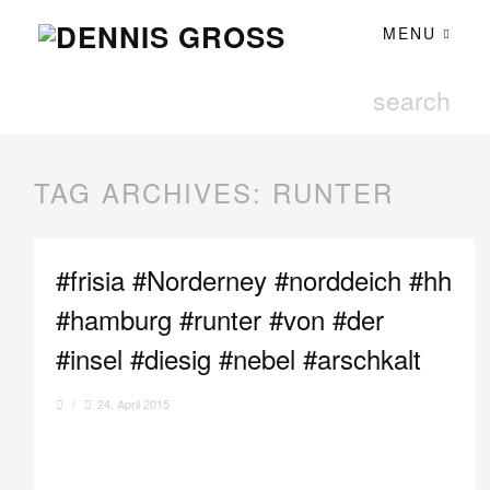
MENU
TAG ARCHIVES:
RUNTER
#frisia #Norderney #norddeich #hh
#hamburg #runter #von #der
#insel #diesig #nebel #arschkalt
/
24. April 2015