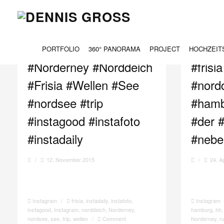
TAG ARCHIVES:
NORDDEICH
PORTFOLIO
360° PANORAMA
PROJECT
HOCHZEIT
#Norderney #Norddeich
#frisi
#Frisia #Wellen #See
#nord
#nordsee #trip
#hamb
#instagood #instafoto
#der #
#instadaily
#nebel
/
12. November 2015
/
24. A
Instagram
/
frisia
,
instadaily
,
instafoto
,
Instagram
instagood
,
Instagram
,
norddeich
,
Norderney
,
hamburg
,
hh
nordsee
,
see
,
trip
,
wellen
/
Comment
Norderney
,
r