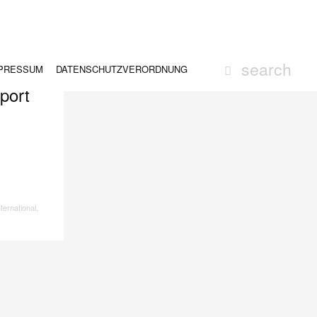
PRESSUM
DATENSCHUTZVERORDNUNG
rport
nternational
,