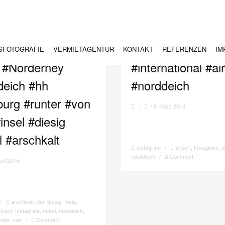
SFOTOGRAFIE
VERMIETAGENTUR
KONTAKT
REFERENZEN
IM
a #Norderney
#international #ai
deich #hh
#norddeich
urg #runter #von
/
13. März 2014
insel #diesig
 #arschkalt
Instagram
/
airport
,
Instagram
,
i
norddeich
/
Comment
pril 2015
/
arschkalt
,
der
,
diesig
,
frisia
,
,
Insel
,
Instagram
,
nebel
,
norddeich
,
unter
,
von
/
Comment