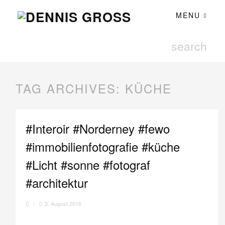
MENU
TAG ARCHIVES:
KÜCHE
#Interoir #Norderney #fewo
#immobilienfotografie #küche
#Licht #sonne #fotograf
#architektur
/
3. August 2016