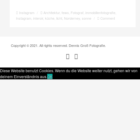
Instagram
/
Architektur
,
fewo
,
Fotograf
,
immobilienfotografie
,
Instagram
,
interoir
,
küche
,
licht
,
Norderney
,
sonne
/
Comment
Copyright © 2021. All rights reserved. Dennis Groß Fotografie.
Diese Website benutzt Cookies. Wenn du die Website weiter nutzt, gehen wir von
deinem Einverständnis aus.
OK