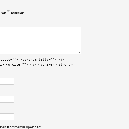
*
d mit
markiert
 title=""> <acronym title=""> <b>
i> <q cite=""> <s> <strike> <strong>
hsten Kommentar speichern.