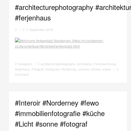
#architecturephotography #architektu
#ferjenhaus
/
1. September 2018
Instagram
/
architecturephotography
,
Architektur
,
Ferienwohnung
,
ferjenhaus
,
Fotograf
,
Instagram
,
Norderney
,
sommer
,
strand
,
urlaub
/
Comment
#Interoir #Norderney #fewo
#immobilienfotografie #küche
#Licht #sonne #fotograf