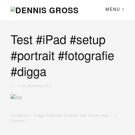
MENU
Test #iPad #setup
#portrait #fotografie
#digga
/
30. November 2013
Instagram
/
digga
,
Fotografie
,
Instagram
,
ipad
,
Portrait
,
setup
/
Comment