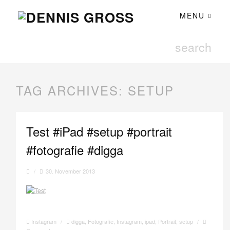
MENU
TAG ARCHIVES:
SETUP
Test #iPad #setup #portrait
#fotografie #digga
/
30. November 2013
Instagram
/
digga
,
Fotografie
,
Instagram
,
ipad
,
Portrait
,
setup
/