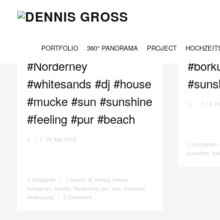
TAG ARCHIVES:
SUNSHINE
PORTFOLIO
360° PANORAMA
PROJECT
HOCHZEIT
#Norderney
#bork
#whitesands #dj #house
#sunsh
#mucke #sun #sunshine
/
12. F
#feeling #pur #beach
/
24. Mai 2015
Instagram
sunshine
,
to
Instagram
/
beach
,
dj
,
feeling
,
house
,
Instagram
,
mucke
,
Norderney
,
pur
,
sun
,
sunshine
,
whitesands
/
Comment