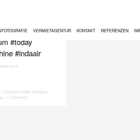
SFOTOGRAFIE
VERMIETAGENTUR
KONTAKT
REFERENZEN
IM
um #today
ine #indaair
ebruar 2014
/
borkum
,
indaair
,
Instagram
,
day
/
Comment