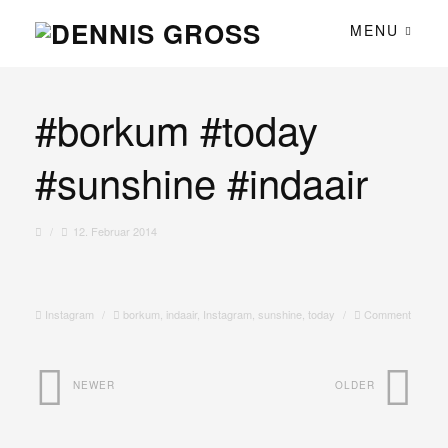
MENU
#borkum #today
#sunshine #indaair
/
12. Februar 2014
Instagram
/
borkum
,
indaair
,
Instagram
,
sunshine
,
today
/
Comment
NEWER
OLDER