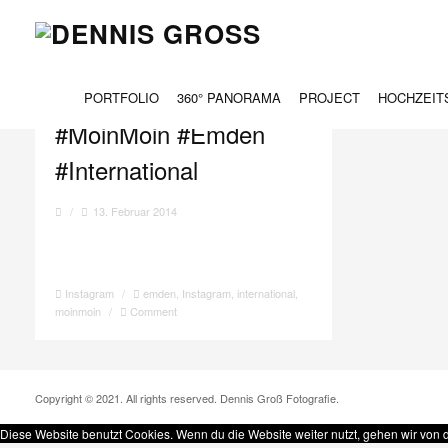
TAG ARCHIVES:
MOINMOIN
PORTFOLIO
360° PANORAMA
PROJECT
HOCHZEIT
#MoinMoin #Emden
#International
/
13. Februar 2014
Instagram
/
emden
,
Instagram
,
international
,
moinmoin
/
Comment
Copyright © 2021. All rights reserved. Dennis Groß Fotografie.
Diese Website benutzt Cookies. Wenn du die Website weiter nutzt, gehen wir von 