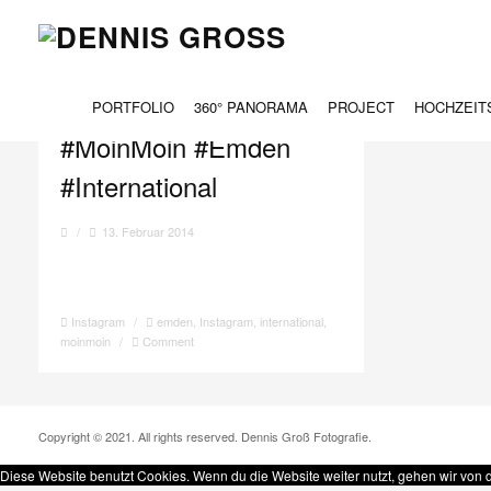
TAG ARCHIVES:
EMDEN
PORTFOLIO
360° PANORAMA
PROJECT
HOCHZEIT
#MoinMoin #Emden
#International
/
13. Februar 2014
Instagram
/
emden
,
Instagram
,
international
,
moinmoin
/
Comment
Copyright © 2021. All rights reserved. Dennis Groß Fotografie.
Diese Website benutzt Cookies. Wenn du die Website weiter nutzt, gehen wir von 