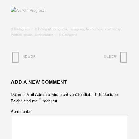
Instagram
/
Fotograf
,
fotografia
,
Instagram
,
Norderney
,
pixoftheday
,
Portrait
,
studio
,
zuvielebilder
/
Comment
NEWER
OLDER
ADD A NEW COMMENT
Deine E-Mail-Adresse wird nicht veröffentlicht.
Erforderliche
*
Felder sind mit
markiert
Kommentar