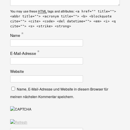
You may use these
HTML
tags and attributes:
<a href="" title="">
<abbr title=""> <acronym title=""> <b> <blockquote
cite=""> <cite> <code> <del datetime=""> <em> <i> <q
cite=""> <s> <strike> <strong>
*
Name
*
E-Mail-Adresse
Website
Name, E-Mail-Adresse und Website in diesem Browser für
meinen nächsten Kommentar speichern.