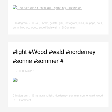
Instagram
/
240
,
35mm
,
geilste
,
gibt
,
Instagram
,
leica
,
m
,
papa
,
pauli
,
summilux
,
wo
,
wood
,
zugeilfürdiewelt
/
Comment
#light #Wood #wald #norderney
#sonne #sommer #
/
8. Mai 2016
Instagram
/
Instagram
,
light
,
Norderney
,
sommer
,
sonne
,
wald
,
wood
/
Comment