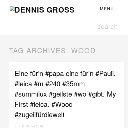
MENU
TAG ARCHIVES:
WOOD
Eine für’n #papa eine für’n #Pauli.
#leica #m #240 #35mm
#summilux #geilste #wo #gibt. My
First #leica. #Wood
#zugeilfürdiewelt
/
30. Juli 2016