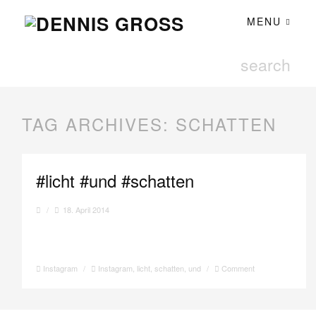
MENU
TAG ARCHIVES:
SCHATTEN
#licht #und #schatten
/
18. April 2014
Instagram
/
Instagram
,
licht
,
schatten
,
und
/
Comment