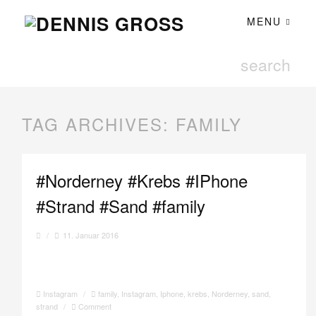
MENU
TAG ARCHIVES:
FAMILY
#Norderney #Krebs #IPhone
#Strand #Sand #family
/
11. Januar 2016
Instagram
/
family
,
Instagram
,
Iphone
,
krebs
,
Norderney
,
sand
,
strand
/
Comment