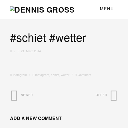
MENU
#schiet #wetter
/
21. März 2014
Instagram
/
Instagram
,
schiet
,
wetter
/
Comment
NEWER
OLDER
ADD A NEW COMMENT