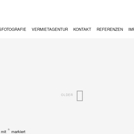
nd #sonne
SFOTOGRAFIE
VERMIETAGENTUR
KONTAKT
REFERENZEN
IM
OLDER
*
d mit
markiert