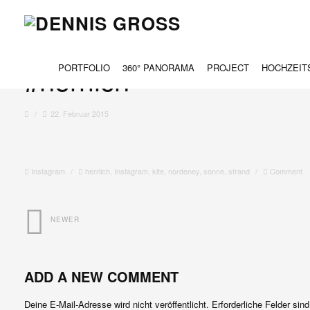
#kite #nordeney #stra
#herrlich
PORTFOLIO
360° PANORAMA
PROJECT
HOCHZEIT
/
22. Februar 2015
Instagram
/
herrlich
,
Instagram
,
kite
,
nordeney
,
sonne
,
strand
/
Comment
NEWER
ADD A NEW COMMENT
Deine E-Mail-Adresse wird nicht veröffentlicht.
Erforderliche Felder sin