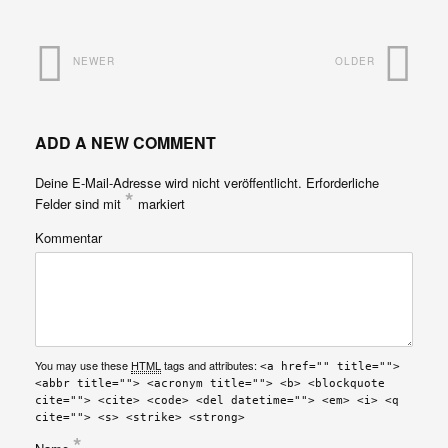
NEWER
OLDER
ADD A NEW COMMENT
Deine E-Mail-Adresse wird nicht veröffentlicht.
Erforderliche
*
Felder sind mit
markiert
Kommentar
You may use these
HTML
tags and attributes:
<a href="" title="">
<abbr title=""> <acronym title=""> <b> <blockquote
cite=""> <cite> <code> <del datetime=""> <em> <i> <q
cite=""> <s> <strike> <strong>
*