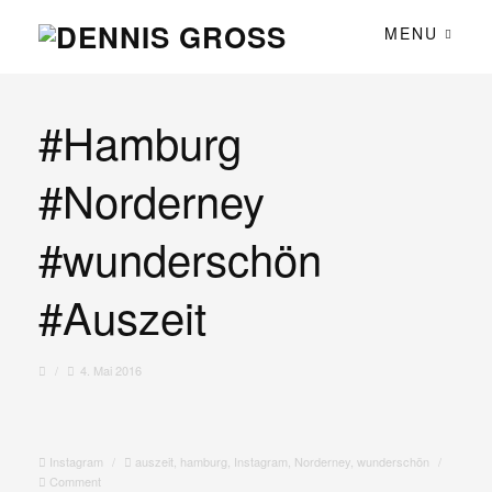
MENU
#Hamburg
#Norderney
#wunderschön
#Auszeit
/
4. Mai 2016
Instagram
/
auszeit
,
hamburg
,
Instagram
,
Norderney
,
wunderschön
/
Comment